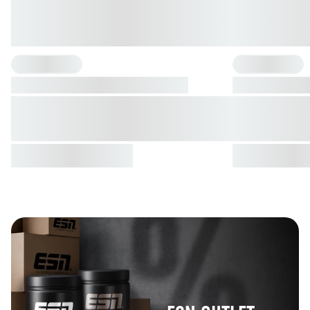
{"one"=>"{{ count }} Sorte", "other"=>"{{ count }} Sorten"}
{"one"=>"{{ count 