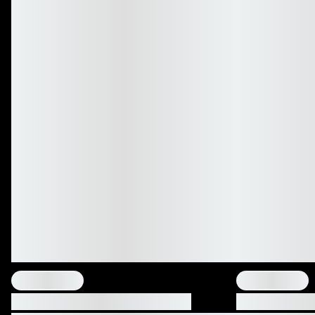
{"one"=>"{{ count }} Sorte", "other"=>"{{ count }} Sorten"}
{"one"=>"{{ count 