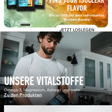
FIND YOUR ISOCLEAR
FLAVOR
Bis zu -50% auf dein individuelles
Proben-Bundle
JETZT LOSLEGEN
UNSERE VITALSTOFFE
Omega-3, Magnesium, Ashwa+ und mehr
Zu den Produkten