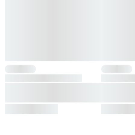
{"one"=>"{{ count }} Sorte", "other"=>"{{ count }} Sorten"}
{"one"=>"{{ count 