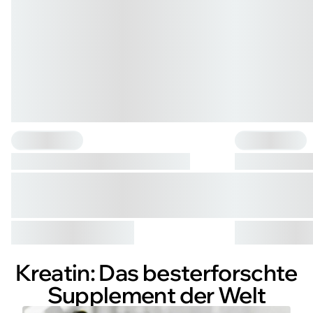
{"one"=>"{{ count }} Sorte", "other"=>"{{ count }} Sorten"}
{"one"=>"{{ count 
Kreatin: Das besterforschte
Supplement der Welt