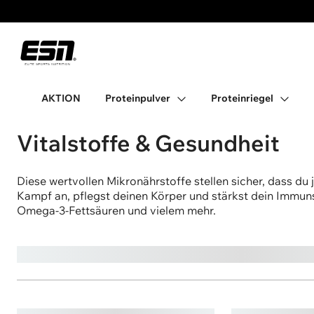
Werbebanner
ESN
Offen Proteinpulver
AKTION
Proteinpulver
Proteinriegel
Vitalstoffe & Gesundheit
Diese wertvollen Mikronährstoffe stellen sicher, dass d
Kampf an, pflegst deinen Körper und stärkst dein Immuns
Omega-3-Fettsäuren und vielem mehr.
Sortieren nach: